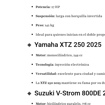
Potencia
: 27 HP
Suspensión
: larga con horquilla invertida
Peso
: 142 kg
Ideal para quienes inician en el doble prop
🔸
Yamaha
XTZ 250 2025
Motor
: monocilíndrico, 249 cc
Tecnología
: inyección electrónica
Versatilidad
: excelente para ciudad y cami
La
XTZ 250 2025
mantiene su fama por su d
🔸
Suzuki
V-Strom 800DE 
Motor
: bicilíndrico paralelo, 776 cc