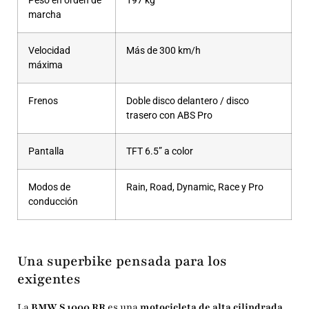
Peso en orden de
197 kg
marcha
Velocidad
Más de 300 km/h
máxima
Frenos
Doble disco delantero / disco
trasero con ABS Pro
Pantalla
TFT 6.5” a color
Modos de
Rain, Road, Dynamic, Race y Pro
conducción
Una superbike pensada para los
exigentes
La
BMW S 1000 RR
es una
motocicleta de alta cilindrada