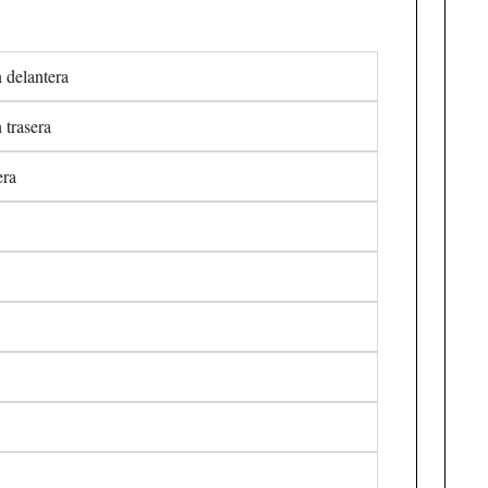
 delantera
 trasera
era