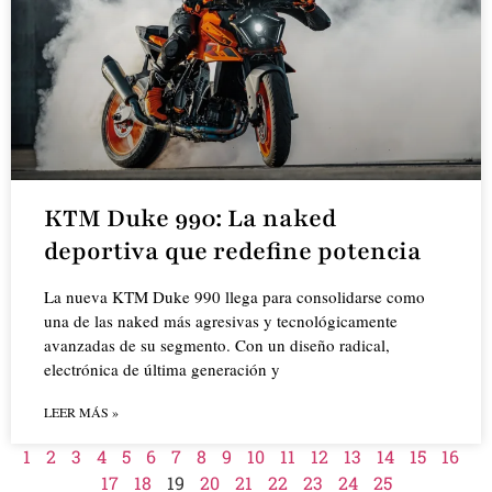
KTM Duke 990: La naked
deportiva que redefine potencia
La nueva KTM Duke 990 llega para consolidarse como
una de las naked más agresivas y tecnológicamente
avanzadas de su segmento. Con un diseño radical,
electrónica de última generación y
LEER MÁS »
1
2
3
4
5
6
7
8
9
10
11
12
13
14
15
16
17
18
19
20
21
22
23
24
25