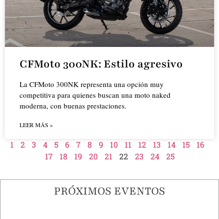
CFMoto 300NK: Estilo agresivo
La CFMoto 300NK representa una opción muy
competitiva para quienes buscan una moto naked
moderna, con buenas prestaciones.
LEER MÁS »
1
2
3
4
5
6
7
8
9
10
11
12
13
14
15
16
17
18
19
20
21
22
23
24
25
PRÓXIMOS EVENTOS